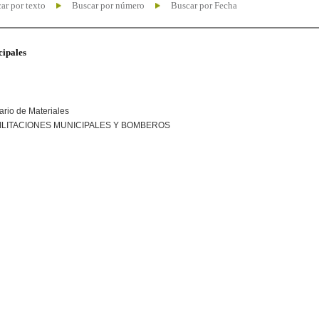
ar por texto
Buscar por número
Buscar por Fecha
cipales
ario de Materiales
ILITACIONES MUNICIPALES Y BOMBEROS