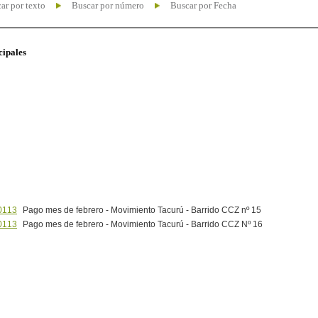
ar por texto
Buscar por número
Buscar por Fecha
cipales
0113
Pago mes de febrero - Movimiento Tacurú - Barrido CCZ nº 15
0113
Pago mes de febrero - Movimiento Tacurú - Barrido CCZ Nº 16