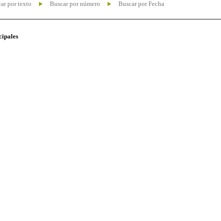
ar por texto
Buscar por número
Buscar por Fecha
cipales