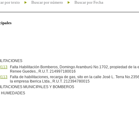
ar por texto
Buscar por número
Buscar por Fecha
cipales
ILITACIONES
0113
Falta Habilitación Bomberos, Domingo Aramburú No.1702, propiedad de la 
Renee Guedes., R.U.T. 214997180016
0113
Falta de habilitaciones, recarga de gas, sito en la calle José L. Terra No.23
la empresa Iberica Ltda., R.U.T. 212394780015
ILITACIONES MUNICIPALES Y BOMBEROS
R HUMEDADES