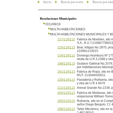
Inicio
Buscar por texto
Buscar por nú
Resoluciones Municipales
2011/08/19
MULTA HABILITACIONES
MULTA HABILITACIONES MUNICIPALES Y
217/11/0113
Fabrica de Muebles, sito e
S.A., R.U.T.210907790011,
225/11/0113
Bvar. Artigas No.2870, pr
210981210015
216/11/0113
Domingo Aramburú Nº 1751
multa de U.R.3.2388 y otr
199/11/0113
Gustavo Gallinal No.2079,
por habilitaciones Munici
201/11/0113
Fabrica de Ropa, sito en 
RUT: 213049430011.
220/11/0113
Panadería y Rotisería, sit
y otra de U.R 4.9470
211/11/0113
Arenal Grande No.2238, p
204/11/0113
Fabrica de Molduras, sito
unipersonal William Torre
205/11/0113
Rotisería, sito en el Com
señor Diego Bergolo, CI:
208/11/0113
Taller Mecánico, sito en 
1.462.063-0