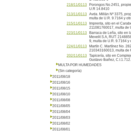
218/11/0113
Porongos No.2451, propie
U.R 14.8410
213/11/0113
Avda. Millán Nº 3375, pro
multa de U.R. 9.7164 y ot
215/11/0113
Imprenta, sito en el Cara
211081760017, multa de U
223/11/0113
Barraca de Leña, sito en 
Mevelit S.A, RUT: 2148858
9, multa de U.R. 9.7164 y
224/11/0113
Martín C. Martínez No. 28
210343160013, multa de U
202/11/0113
Tapicería, sito en Comple
Gustavo Ibañez, C.I.1.712
MULTA POR HUMEDADES
(Sin categoría)
2011/08/18
2011/08/16
2011/08/15
2011/08/10
2011/08/08
2011/08/05
2011/08/04
2011/08/03
2011/08/02
2011/08/01