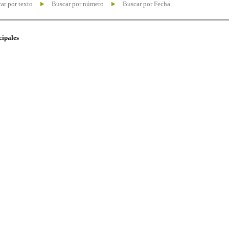
ar por texto
Buscar por número
Buscar por Fecha
cipales