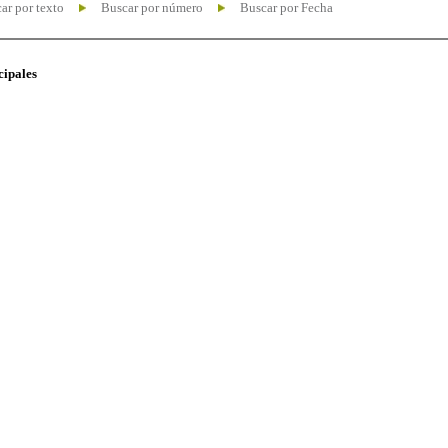
ar por texto
Buscar por número
Buscar por Fecha
cipales