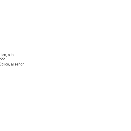
ico, a la
3222
úblico, al señor