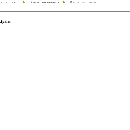
ar por texto
Buscar por número
Buscar por Fecha
cipales