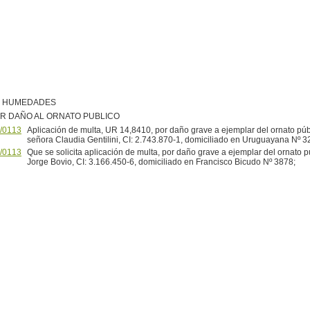
R HUMEDADES
R DAÑO AL ORNATO PUBLICO
/0113
Aplicación de multa, UR 14,8410, por daño grave a ejemplar del ornato públ
señora Claudia Gentilini, CI: 2.743.870-1, domiciliado en Uruguayana Nº 
/0113
Que se solicita aplicación de multa, por daño grave a ejemplar del ornato p
Jorge Bovio, CI: 3.166.450-6, domiciliado en Francisco Bicudo Nº 3878;