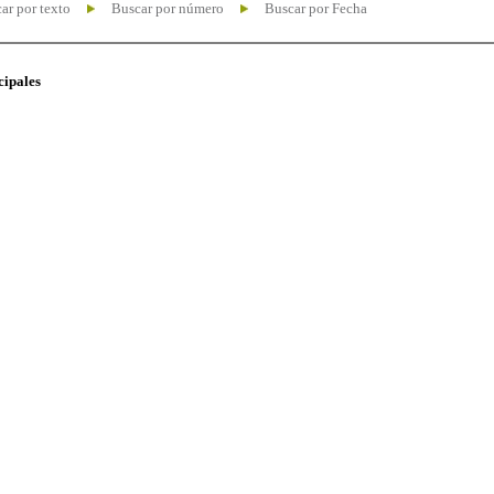
ar por texto
Buscar por número
Buscar por Fecha
cipales