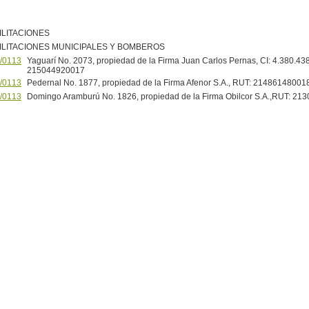
ILITACIONES
ILITACIONES MUNICIPALES Y BOMBEROS
/0113
Yaguarí No. 2073, propiedad de la Firma Juan Carlos Pernas, CI: 4.380.43
215044920017
/0113
Pedernal No. 1877, propiedad de la Firma Afenor S.A., RUT: 21486148001
/0113
Domingo Aramburú No. 1826, propiedad de la Firma Obilcor S.A.,RUT: 2