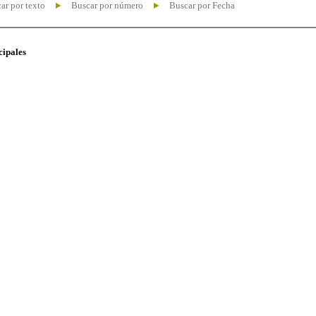
ar por texto
Buscar por número
Buscar por Fecha
cipales