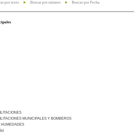
ar por texto
Buscar por número
Buscar por Fecha
cipales
ILITACIONES
ILITACIONES MUNICIPALES Y BOMBEROS
R HUMEDADES
ía)