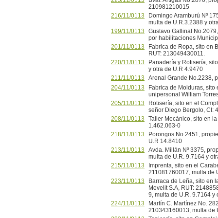
225/11/0113
Bvar. Artigas No.2870, pr
210981210015
216/11/0113
Domingo Aramburú Nº 1751
multa de U.R.3.2388 y otr
199/11/0113
Gustavo Gallinal No.2079,
por habilitaciones Munici
201/11/0113
Fabrica de Ropa, sito en 
RUT: 213049430011.
220/11/0113
Panadería y Rotisería, sit
y otra de U.R 4.9470
211/11/0113
Arenal Grande No.2238, p
204/11/0113
Fabrica de Molduras, sito
unipersonal William Torre
205/11/0113
Rotisería, sito en el Com
señor Diego Bergolo, CI:
208/11/0113
Taller Mecánico, sito en 
1.462.063-0
218/11/0113
Porongos No.2451, propie
U.R 14.8410
213/11/0113
Avda. Millán Nº 3375, pro
multa de U.R. 9.7164 y ot
215/11/0113
Imprenta, sito en el Cara
211081760017, multa de U
223/11/0113
Barraca de Leña, sito en 
Mevelit S.A, RUT: 2148858
9, multa de U.R. 9.7164 y
224/11/0113
Martín C. Martínez No. 28
210343160013, multa de U