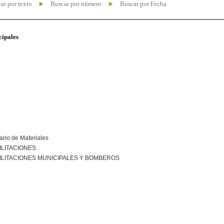
ar por texto
Buscar por número
Buscar por Fecha
cipales
ario de Materiales
ILITACIONES
ILITACIONES MUNICIPALES Y BOMBEROS