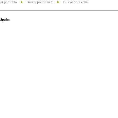
ar por texto
Buscar por número
Buscar por Fecha
cipales