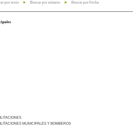
ar por texto
Buscar por número
Buscar por Fecha
cipales
ILITACIONES
ILITACIONES MUNICIPALES Y BOMBEROS