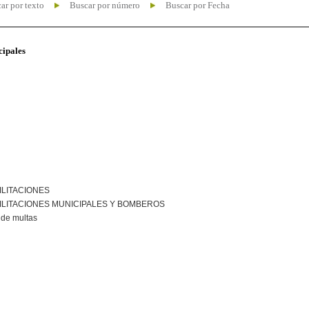
ar por texto
Buscar por número
Buscar por Fecha
cipales
ILITACIONES
ILITACIONES MUNICIPALES Y BOMBEROS
de multas