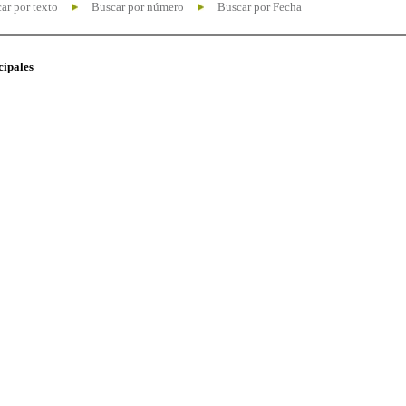
ar por texto
Buscar por número
Buscar por Fecha
cipales