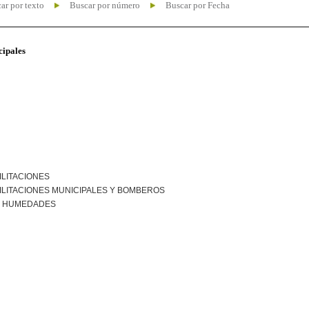
ar por texto
Buscar por número
Buscar por Fecha
cipales
ILITACIONES
ILITACIONES MUNICIPALES Y BOMBEROS
R HUMEDADES