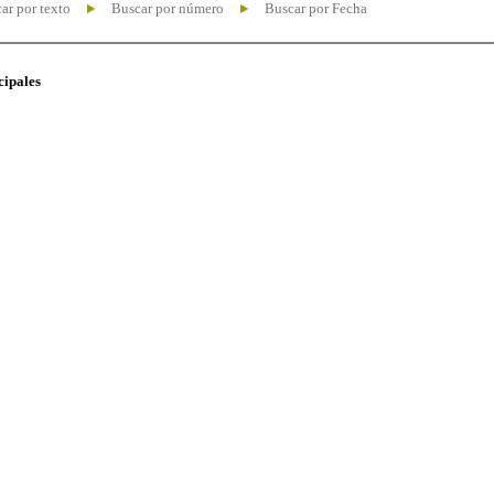
ar por texto
Buscar por número
Buscar por Fecha
cipales