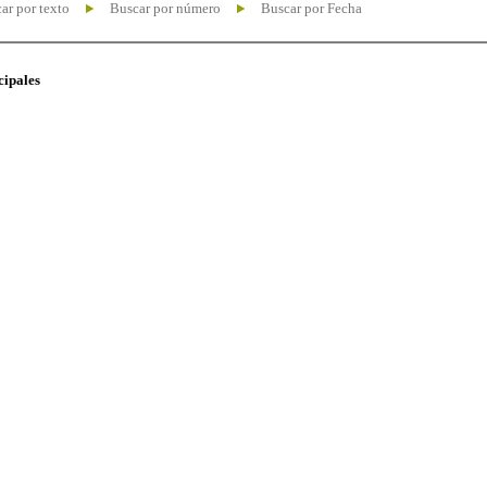
ar por texto
Buscar por número
Buscar por Fecha
cipales