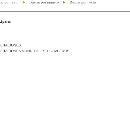
ar por texto
Buscar por número
Buscar por Fecha
cipales
ILITACIONES
ILITACIONES MUNICIPALES Y BOMBEROS