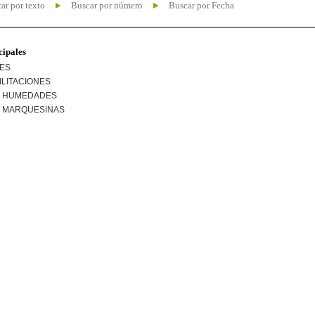
ar por texto
Buscar por número
Buscar por Fecha
cipales
NES
ILITACIONES
R HUMEDADES
R MARQUESINAS