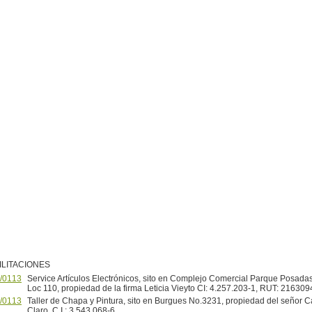
ILITACIONES
/0113
Service Artículos Electrónicos, sito en Complejo Comercial Parque Posadas,
Loc 110, propiedad de la firma Leticia Vieyto CI: 4.257.203-1, RUT: 21630
/0113
Taller de Chapa y Pintura, sito en Burgues No.3231, propiedad del señor C
Claro, C.I.: 3.543.068-6