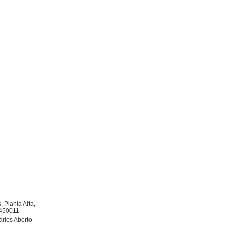
 Planta Alta,
9450011
arlos Aberto