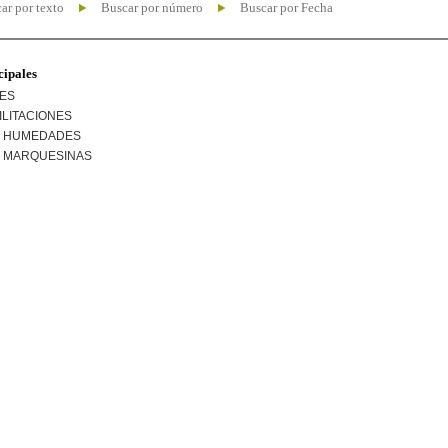
ar por texto
Buscar por número
Buscar por Fecha
cipales
NES
ILITACIONES
R HUMEDADES
R MARQUESINAS