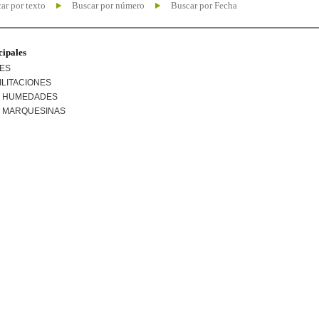
ar por texto
Buscar por número
Buscar por Fecha
cipales
NES
ILITACIONES
R HUMEDADES
R MARQUESINAS