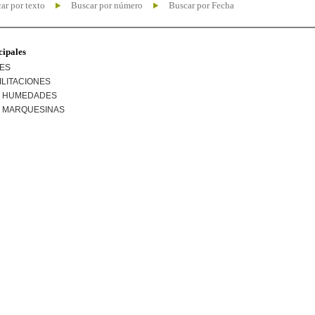
ar por texto
Buscar por número
Buscar por Fecha
cipales
NES
ILITACIONES
R HUMEDADES
R MARQUESINAS