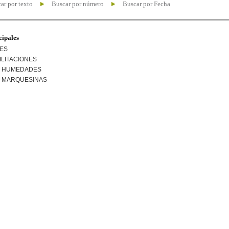
ar por texto
Buscar por número
Buscar por Fecha
cipales
NES
ILITACIONES
R HUMEDADES
R MARQUESINAS