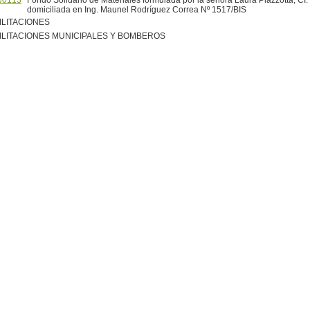
/0113
Fondo Solidario de Materiales formulada por la señora Laura Plazzotta, CI:
domiciliada en Ing. Maunel Rodríguez Correa Nº 1517/BIS
ILITACIONES
ILITACIONES MUNICIPALES Y BOMBEROS