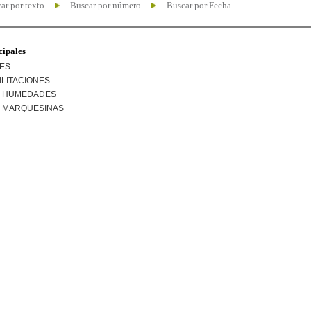
ar por texto
Buscar por número
Buscar por Fecha
cipales
NES
ILITACIONES
R HUMEDADES
R MARQUESINAS