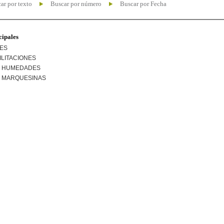
ar por texto
Buscar por número
Buscar por Fecha
cipales
NES
ILITACIONES
R HUMEDADES
R MARQUESINAS