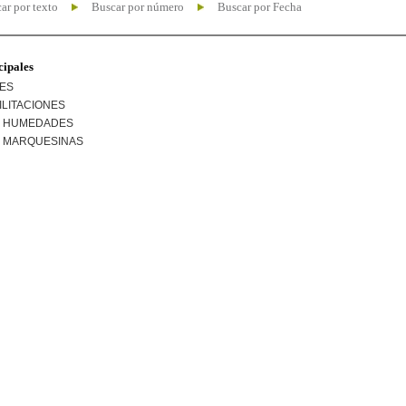
ar por texto
Buscar por número
Buscar por Fecha
cipales
NES
ILITACIONES
R HUMEDADES
R MARQUESINAS