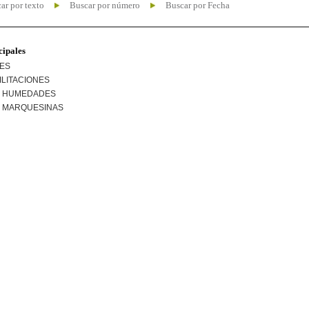
ar por texto
Buscar por número
Buscar por Fecha
cipales
NES
ILITACIONES
R HUMEDADES
R MARQUESINAS