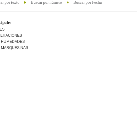
ar por texto
Buscar por número
Buscar por Fecha
cipales
NES
ILITACIONES
R HUMEDADES
R MARQUESINAS