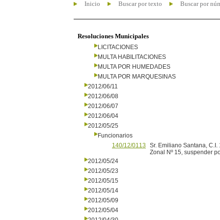
Inicio
Buscar por texto
Buscar por nú
Resoluciones Municipales
LICITACIONES
MULTA HABILITACIONES
MULTA POR HUMEDADES
MULTA POR MARQUESINAS
2012/06/11
2012/06/08
2012/06/07
2012/06/04
2012/05/25
Funcionarios
140/12/0113
Sr. Emiliano Santana, C.I
Zonal Nº 15, suspender por
2012/05/24
2012/05/23
2012/05/15
2012/05/14
2012/05/09
2012/05/04