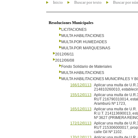
Inicio
Buscar por texto
Buscar por nú
Resoluciones Municipales
LICITACIONES
MULTA HABILITACIONES
MULTA POR HUMEDADES
MULTA POR MARQUESINAS
2012/06/11
2012/06/08
Fondo Solidario de Materiales
MULTA HABILITACIONES
MULTA HABILITACIONES MUNICIPALES Y
166/12/0113
Aplicar una multa de U.R.
214810260010, establecimi
155/12/0113
Aplicar una multa de U.R.
RUT 216790310014, establ
Aramburú Nº 1723,
165/12/0113
Aplicar una multa de U.R.
R.U.T. 214113690013, esta
Nº 3627 (PRIMERA REIN
172/12/0113
Aplicar una multa de U.R.3
RUT 215306000017, propiet
calle Gil Nº 1102.
170/12/0113
Aplicar una multa de U.R.