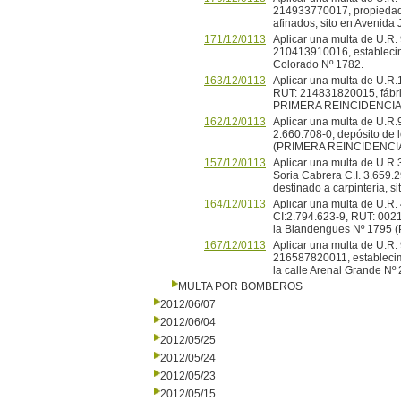
214933770017, propiedad d
afinados, sito en Avenida
171/12/0113
Aplicar una multa de U.R
210413910016, establecimi
Colorado Nº 1782.
163/12/0113
Aplicar una multa de U.R
RUT: 214831820015, fábrica
PRIMERA REINCIDENCI
162/12/0113
Aplicar una multa de U.R.9
2.660.708-0, depósito de l
(PRIMERA REINCIDENCI
157/12/0113
Aplicar una multa de U.R.
Soria Cabrera C.I. 3.659.
destinado a carpintería, 
164/12/0113
Aplicar una multa de U.R.
CI:2.794.623-9, RUT: 0021
la Blandengues Nº 1795
167/12/0113
Aplicar una multa de U.R.
216587820011, establecimi
la calle Arenal Grande Nº
MULTA POR BOMBEROS
2012/06/07
2012/06/04
2012/05/25
2012/05/24
2012/05/23
2012/05/15