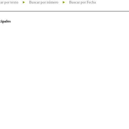
ar por texto
Buscar por número
Buscar por Fecha
cipales