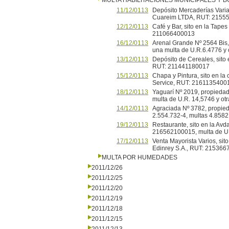
MULTA HABILITACIONES MUNICIPALES Y
11/12/0113
Depósito Mercaderías Varia
Cuareim LTDA, RUT: 2155
12/12/0113
Café y Bar, sito en la Tape
211066400013
16/12/0113
Arenal Grande Nº 2564 Bis
una multa de U.R.6.4776 y 
13/12/0113
Depósito de Cereales, sito 
RUT: 211441180017
15/12/0113
Chapa y Pintura, sito en la
Service, RUT: 216113540018
18/12/0113
Yaguarí Nº 2019, propiedad 
multa de U.R. 14,5746 y ot
14/12/0113
Agraciada Nº 3782, propie
2.554.732-4, multas 4.8582
19/12/0113
Restaurante, sito en la Avd
216562100015, multa de U.
17/12/0113
Venta Mayorista Varios, sit
Edinrey S.A., RUT: 2153667
MULTA POR HUMEDADES
2011/12/26
2011/12/25
2011/12/20
2011/12/19
2011/12/18
2011/12/15