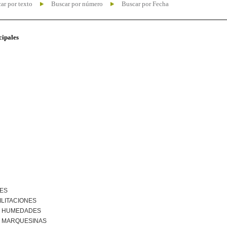
ar por texto
Buscar por número
Buscar por Fecha
cipales
NES
ILITACIONES
R HUMEDADES
R MARQUESINAS