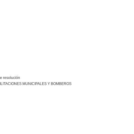
e resolución
ILITACIONES MUNICIPALES Y BOMBEROS