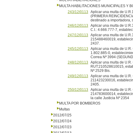
MULTA HABILITACIONES
MULTA HABILITACIONES MUNICIPALES Y
243/12/0113
Aplicar una multa de U.
(PRIMERA REINCIDENCIA) 
destinado a importadora, 
246/12/0113
Aplicar una multa de U.R.3
C.I.: 4.666.777-7, estable
247/12/0113
Aplicar una multa de U.R
215488460019, establecimi
2437.
245/12/0113
Aplicar una multa de U.R. 6
1.802.885-0, establecimie
Correa Nº 3994 (SEGUN
248/12/0113
Aplicar una multa de U.R. 
RUT:210528610015, estable
Nº 2529 Bis.
249/12/0113
Aplicar una multa de U.R.
211423230016, establecimi
2405.
250/12/0113
Aplicar una multa de U.R.
214783600014, establecimi
la calle Justicia Nº 2354
MULTA POR BOMBEROS
Multas
2012/07/25
2012/07/24
2012/07/23