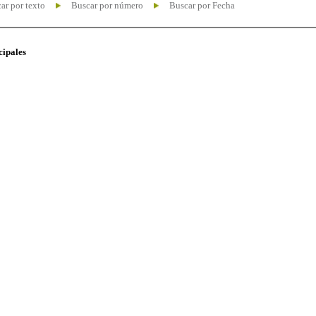
ar por texto
Buscar por número
Buscar por Fecha
cipales