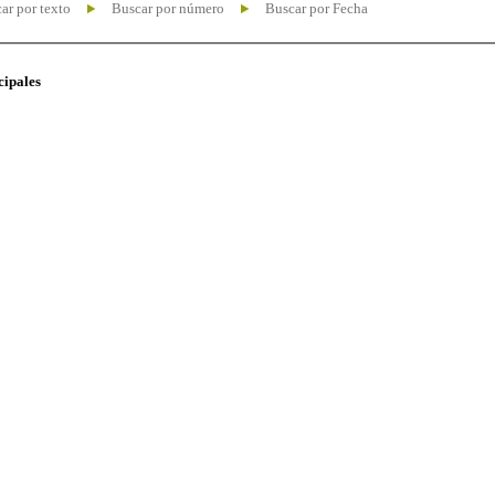
ar por texto
Buscar por número
Buscar por Fecha
cipales