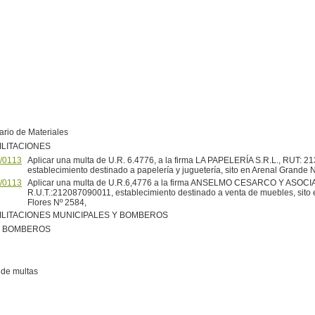
ario de Materiales
ILITACIONES
/0113
Aplicar una multa de U.R. 6.4776, a la firma LA PAPELERÍA S.R.L., RUT: 
establecimiento destinado a papelería y juguetería, sito en Arenal Grande 
/0113
Aplicar una multa de U.R.6,4776 a la firma ANSELMO CESARCO Y ASOCI
R.U.T.:212087090011, establecimiento destinado a venta de muebles, sito 
Flores Nº 2584,
ILITACIONES MUNICIPALES Y BOMBEROS
R BOMBEROS
de multas