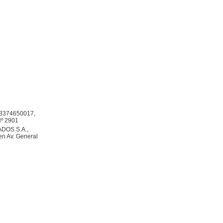
213374650017,
Nº 2901
ADOS S.A.,
en Av. General