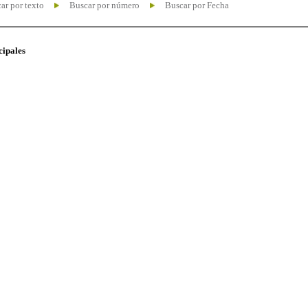
ar por texto
Buscar por número
Buscar por Fecha
cipales