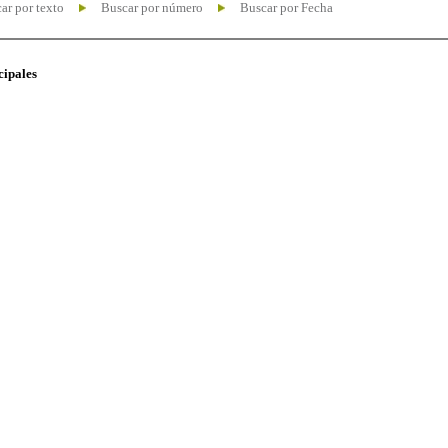
ar por texto
Buscar por número
Buscar por Fecha
cipales