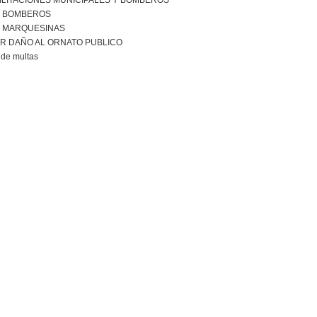
ILITACIONES MUNICIPALES Y BOMBEROS
R BOMBEROS
R MARQUESINAS
R DAÑO AL ORNATO PUBLICO
de multas