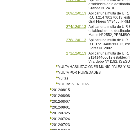
258/12/0113
Aplicar una multa de U.R
establecimiento destinado 
Grande Nº 2410
269/12/0113
Aplicar una multa de U.R. 
R.U.T.214780270013, estab
Gral Flores Nº 3455. P
274/12/0113
Aplicar una multa de U.R 
establecimiento destinado 
Martín Nº 2552, PERMI
278/12/0113
Aplicar una multa de U.R
R.U.T.:213408280012, estab
Flores Nº 2802.
272/12/0113
Aplicar una multa de U.R.
211414460012,establecimie
Vilardebó Nº 1182, (SE
MULTA HABILITACIONES MUNICIPALES Y
MULTA POR HUMEDADES
Multas
MULTAS VEREDAS
2012/08/15
2012/08/08
2012/08/07
2012/08/01
2012/07/25
2012/07/24
2012/07/23