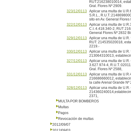
RUT:216238010014, estable
Gral. Flores Nº 2909.
323/12/0113
Aplicar una multa de U.R
S.R.L., R.U.T.:2148698000
sito en Av. General Flores
322/12/0113
Aplicar una multa de U.R.
C.I.:4.418.340-2, RUT 216
General Flores Nº 2832 Bi
329/12/0113
Aplicar una multa de U.R
RUT: 214535020018, establ
2219.-
330/12/0113
Aplicar una multa de U.R.
213064310013, establecimi
327/12/0113
Aplicar una multa de U.R.
3.627.974-4, R.U.T.:02011
Gral. Flores Nº 2588,
331/12/0113
Aplicar una multa de U.R.
216686660012, establecimi
la calle Arenal Grande 
328/12/0113
Aplicar una multa de U.R.
214360240014,establecimie
2371,
MULTA POR BOMBEROS
Multas
Pagos
Revocación de multas
2012/09/07
2012/09/03