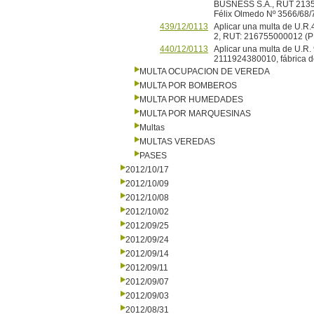
BUSNESS S.A., RUT 213557
Félix Olmedo Nº 3566/68
439/12/0113
Aplicar una multa de U.R.4
2, RUT: 216755000012 
440/12/0113
Aplicar una multa de U.R
2111924380010, fábrica de
MULTA OCUPACION DE VEREDA
MULTA POR BOMBEROS
MULTA POR HUMEDADES
MULTA POR MARQUESINAS
Multas
MULTAS VEREDAS
PASES
2012/10/17
2012/10/09
2012/10/08
2012/10/02
2012/09/25
2012/09/24
2012/09/14
2012/09/11
2012/09/07
2012/09/03
2012/08/31