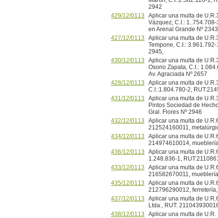
Maron, C.I.:2.582.120-1, R
2942
429/12/0113
Aplicar una multa de U.R.
Vázquez, C.I.: 1..754.708
en Arenal Grande Nº 2343
427/12/0113
Aplicar una multa de U.R.
Tempone, C.I.: 3.961.792-1
2945,
430/12/0113
Aplicar una multa de U.R.
Osorio Zapata, C.I.: 1.08
Av. Agraciada Nº 2657
428/12/0113
Aplicar una multa de U.R.
C.I.:1.804.780-2, RUT:214
431/12/0113
Aplicar una multa de U.R.3
Pintos Sociedad de Hecho,
Gral. Flores Nº 2946
432/12/0113
Aplicar una multa de U.R.
212524160011, metalúrgica
434/12/0113
Aplicar una multa de U.R.
214974610014, mueblería, 
436/12/0113
Aplicar una multa de U.R.6
1.248.836-1, RUT:21108617
433/12/0113
Aplicar una multa de U.R.
216582670011, mueblería, 
435/12/0113
Aplicar una multa de U.R
212796290012, ferretería, 
437/12/0113
Aplicar una multa de U.R.6
Ltda., RUT: 211043930016, 
438/12/0113
Aplicar una multa de U.