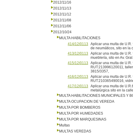
2012/11/16
2012/11/13
2012/11/12
2012/11/08
2012/11/06
2012/10/24
MULTA HABILITACIONES
414/12/0113
Aplicar una multa de U.R
de neumáticos, sito en la 
413/12/0113
Aplicar una multa de U.R
mueblería, sito en Av. Gra
415/12/0113
Aplicar una multa de U.R. 
RUT:213996120011, taller 
3815/3357,
416/12/0113
Aplicar una multa de U.R. 
RUT:210365490016, vidrierí
417/12/0113
Aplicar una multa de U.R
metalúrgica sito en la cal
MULTA HABILITACIONES MUNICIPALES Y
MULTA OCUPACION DE VEREDA
MULTA POR BOMBEROS
MULTA POR HUMEDADES
MULTA POR MARQUESINAS
Multas
MULTAS VEREDAS