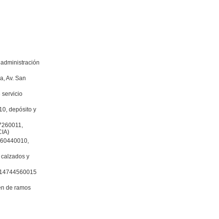
administración
a, Av. San
servicio
0, depósito y
17260011,
CIA)
660440010,
 calzados y
214744560015
én de ramos