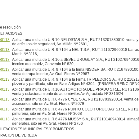
e resolución
ILITACIONES
/0113
Aplicar una multa de U.R.10 NELOSTAR S.A., RUT:213201880010, venta y 
de artículos de seguridad, Av. Millán Nº 2601,
/0113
Aplicar una multa de U.R. 9.7164 a NELIT S.A., RUT: 211672960018 barrac
Martín Nº 3116,
/0113
Aplicar una multa de U.R.10 a SEVEL URUGUAY S.A., RUT:210276940016 
técnico automotriz, Convenio Nº 820,
/0113
Aplicar una multa de U.R. 9.7164 a la firma NISDER SA, RUT: 21678901001
venta de ropa interior, Av. Gral. Flores Nº 2987,
/0113
Aplicar una multa de U.R. 9.7164 a la Firma TRIPLEDOR S.A., RUT: 2162
pizzería y parrillada, sito en Bvar. Artigas Nº 4304 - (PRIMERA REINCIDEN
/0113
Aplicar una multa de U.R.10 AUTOMOTORA DEL PRADO S.R.L., RUT:213
venta y estacionamiento de automóviles Av. Agraciada Nº 3316/24
/0113
Aplicar una multa de U.R.6.4776 CYBE S.A., RUT:210703920014, venta de
accesorios, sito en Av. Gral. Flores Nº 2079
/0113
Aplicar una multa de U.R.6.4776 PUNTO COLOR URUGUAY S.R.L., RUT:
pinturería, sito en Av. Gral. Flores Nº 3068
/0113
Aplicar una multa de U.R.6.4776 MUSSY S.A., RUT:210140940014, almac
generales, sito en Av. Gral. Flores Nº 2756
ILITACIONES MUNICIPALES Y BOMBEROS
PACION DE VEREDA