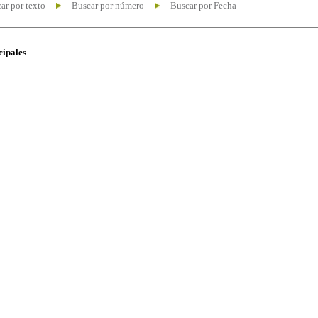
ar por texto
Buscar por número
Buscar por Fecha
cipales