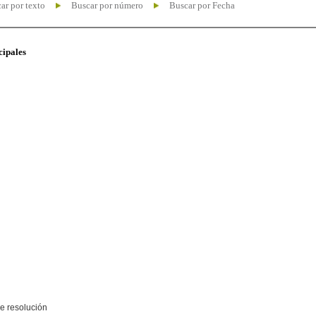
ar por texto
Buscar por número
Buscar por Fecha
cipales
e resolución