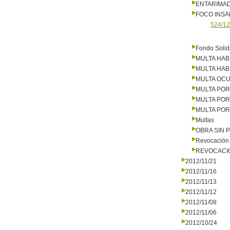
ENTARIMA
FOCO INS
524/12
Fondo Solid
MULTA HAB
MULTA HAB
MULTA OCU
MULTA PO
MULTA PO
MULTA PO
Multas
OBRA SIN 
Revocación 
REVOCACI
2012/11/21
2012/11/16
2012/11/13
2012/11/12
2012/11/08
2012/11/06
2012/10/24