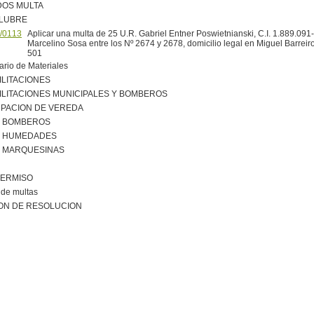
DOS MULTA
ALUBRE
/0113
Aplicar una multa de 25 U.R. Gabriel Entner Poswietnianski, C.I. 1.889.091-
Marcelino Sosa entre los Nº 2674 y 2678, domicilio legal en Miguel Barreir
501
ario de Materiales
ILITACIONES
ILITACIONES MUNICIPALES Y BOMBEROS
PACION DE VEREDA
R BOMBEROS
R HUMEDADES
R MARQUESINAS
PERMISO
de multas
ON DE RESOLUCION