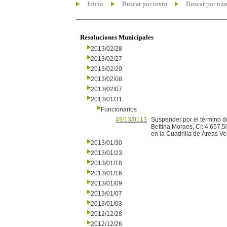
Inicio
Buscar por texto
Buscar por nú
Resoluciones Municipales
2013/02/28
2013/02/27
2013/02/20
2013/02/08
2013/02/07
2013/01/31
Funcionarios
49/13/0113
Suspender por el término de
Bettina Moraes, CI: 4.657.
en la Cuadrilla de Áreas V
2013/01/30
2013/01/23
2013/01/18
2013/01/16
2013/01/09
2013/01/07
2013/01/03
2012/12/28
2012/12/26