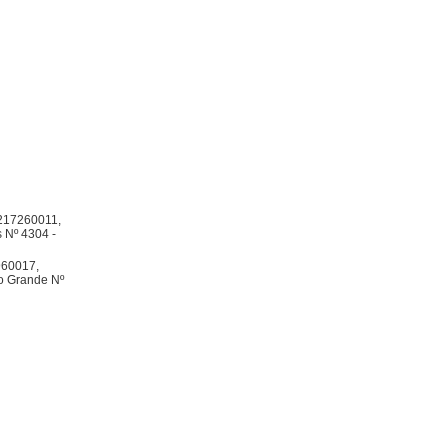
6217260011,
s Nº 4304 -
960017,
tio Grande Nº