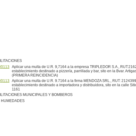
ILITACIONES
/0113
Aplicar una multa de U.R. 9,7164 a la empresa TRIPLEDOR S.A., RUT:21
establecimiento destinado a pizzería, parrillada y bar, sito en la Bvar. Artiga
(PRIMERA REINCIDENCIA)
/0113
Aplicar una multa de U.R. 9.7164 a la firma MENDOZA SRL., RUT: 212439
establecimiento destinado a importadora y distribuidora, sito en la calle Si
1161
ILITACIONES MUNICIPALES Y BOMBEROS
R HUMEDADES