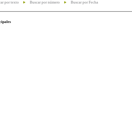
ar por texto
Buscar por número
Buscar por Fecha
cipales